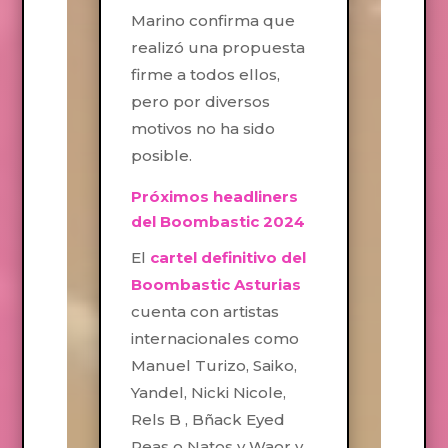
Marino confirma que
realizó una propuesta
firme a todos ellos,
pero por diversos
motivos no ha sido
posible.
Próximos headliners
del Boombastic 2024
El
cartel definitivo del
Boombastic Asturias
cuenta con artistas
internacionales como
Manuel Turizo, Saiko,
Yandel, Nicki Nicole,
Rels B , Bñack Eyed
Peas o Natos y Waor y