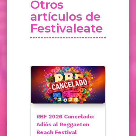
Otros
artículos de
Festivaleate
RBF 2026 Cancelado:
Adiós al Reggaeton
Beach Festival