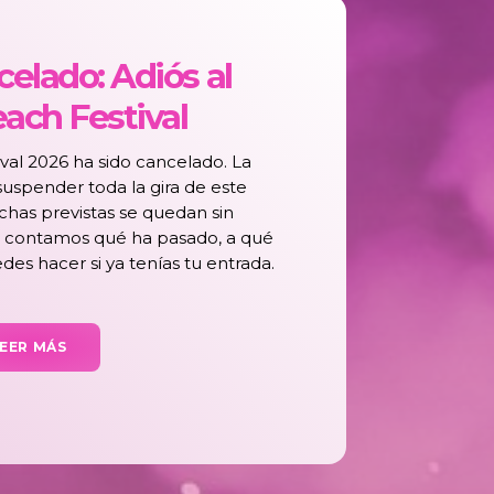
elado: Adiós al
ach Festival
al 2026 ha sido cancelado. La
suspender toda la gira de este
echas previstas se quedan sin
 te contamos qué ha pasado, a qué
es hacer si ya tenías tu entrada.
EER MÁS