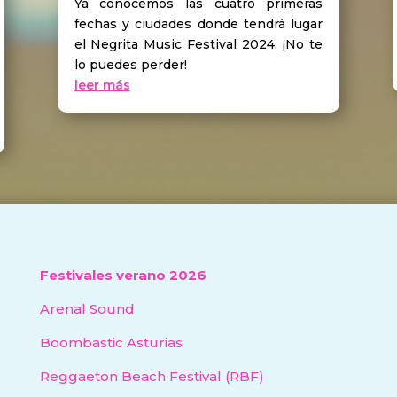
Ya conocemos las cuatro primeras
fechas y ciudades donde tendrá lugar
el Negrita Music Festival 2024. ¡No te
lo puedes perder!
leer más
Festivales verano 2026
Arenal Sound
Boombastic Asturias
Reggaeton Beach Festival (RBF)