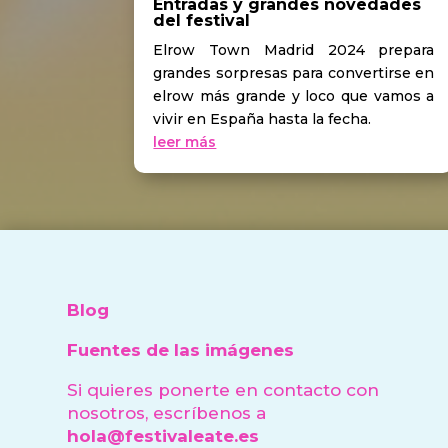
Entradas y grandes novedades
del festival
Elrow Town Madrid 2024 prepara
grandes sorpresas para convertirse en
elrow más grande y loco que vamos a
vivir en España hasta la fecha.
leer más
Blog
Fuentes de las imágenes
Si quieres ponerte en contacto con
nosotros, escríbenos a
hola@festivaleate.es