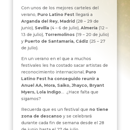
Con unos de los mejores carteles del
verano,
Puro Latino Fest
llegará a
Arganda del Rey, Madrid
(28 – 29 de
junio),
Sevilla
(4 – 6 de julio),
Almería
(12 –
13 de julio),
Torremolinos
(19 – 20 de julio)
y
Puerto de Santamaría, Cádiz
(25 – 27
de julio).
En un verano en el que a muchos
festivales les ha costado sacar artistas de
reconocimiento internacional,
Puro
Latino Fest ha conseguido reunir a
Anuel AA, Mora, Saiko, Jhayco, Bryant
Myers, Lola Indigo
…
¿Hace falta que
sigamos?
Recuerda que es un festival que
no tiene
zona de descanso
y se celebrará
durante cada fin de semana desde el 28
de junio hasta el 27 de julio.