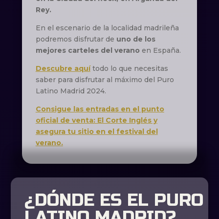
Rey.
En el escenario de la localidad madrileña
podremos disfrutar de
uno de los
mejores carteles del verano
en España.
Descubre aquí
todo lo que necesitas
saber para disfrutar al máximo del Puro
Latino Madrid 2024.
Consigue las entradas en el punto
oficial de venta: El Corte Inglés y
asegura tu sitio en el festival del
verano.
¿DÓNDE ES EL PURO
LATINO MADRID?